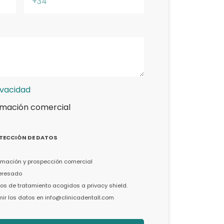
ivacidad
rmación comercial
TECCIÓN DE DATOS
formación y prospección comercial
teresado
s de tratamiento acogidos a privacy shield.
imir los datos en info@clinicadentall.com