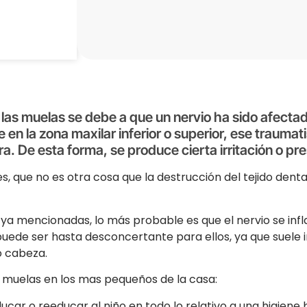
n las muelas se debe a que un nervio ha sido afect
olpe en la zona maxilar inferior o superior, ese tra
a. De esta forma, se produce cierta irritación o pre
s, que no es otra cosa que la destrucción del tejido dent
ya mencionadas, lo más probable es que el nervio se infl
 puede ser hasta desconcertante para ellos, ya que suele 
o cabeza.
e muelas en los mas pequeños de la casa:
ucar o reeducar al niño en todo lo relativo a una higie