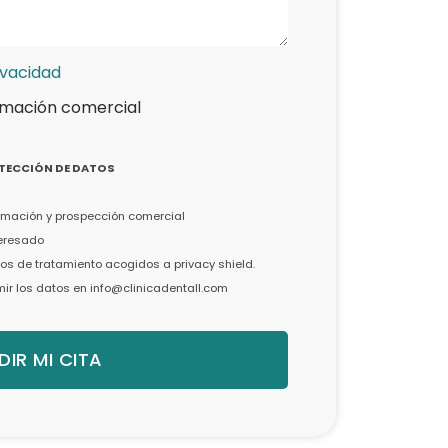
ivacidad
rmación comercial
TECCIÓN DE DATOS
formación y prospección comercial
teresado
s de tratamiento acogidos a privacy shield.
imir los datos en info@clinicadentall.com
DIR MI CITA