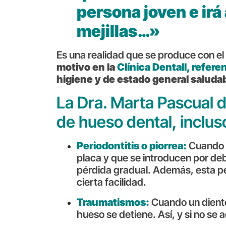
persona joven e ir
mejillas…»
Es una realidad que se produce con el
motivo en la
Clínica Dentall,
refere
higiene y de estado general saluda
La Dra. Marta Pascual d
de hueso dental, inclus
Periodontitis o piorrea:
Cuando n
placa y que se introducen por deb
pérdida gradual. Además, esta pé
cierta facilidad.
Traumatismos:
Cuando un diente
hueso se detiene. Así, y si no se