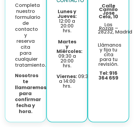
CONTACTO
Completa
Calle
Camilo
nuestro
Lunes y
Jose
Jueves:
Cela, 10
formulario
12:00 a
de
Las
20:00
Rozas –
contacto
hrs.
28232, Madrid
y
reserva
Martes
Llámanos
y
cita
y fija tu
Miércoles:
para
cita
09:30 a
cualquier
para tu
20:00
revisión.
tratamiento.
hrs.
Tel: 916
Nosotros
Viernes:
09:30
364 659
a 14:00
te
hrs.
llamaremos
para
confirmar
fecha y
hora.