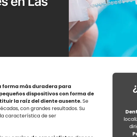
es en Las
a forma más duradera para
pequeños dispositivos con forma de
tituir la raíz del diente ausente.
Se
décadas, con grandes resultados. Su
Dent
 la característica de ser
local
dir
P