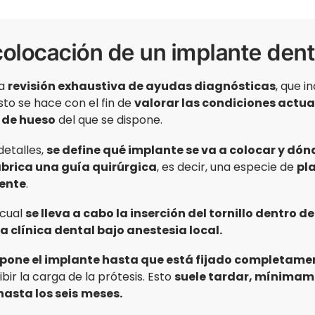
colocación de un implante dent
na
revisión exhaustiva de ayudas diagnósticas
, que i
sto se hace con el fin de
valorar las condiciones actua
 de hueso
del que se dispone.
detalles,
se define qué implante se va a colocar y dón
abrica una guía quirúrgica
, es decir, una especie de
pla
iente
.
 cual
se lleva a cabo la inserción del tornillo dentro d
la clínica dental bajo anestesia local.
pone el implante hasta que está fijado completame
bir la carga de la prótesis. Esto
suele tardar, mínimam
asta los seis
meses.