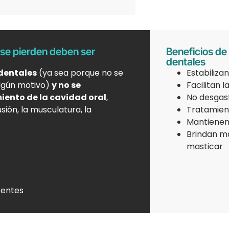
 se pierden deben ser
Beneficios de 
dentales
 dentales
(ya sea porque no se
Estabilizan
lgún motivo)
y no se
Facilitan l
iento de la cavidad oral
,
No desgast
ión, la musculatura, la
Tratamien
Mantienen 
Brindan ma
masticar
centes