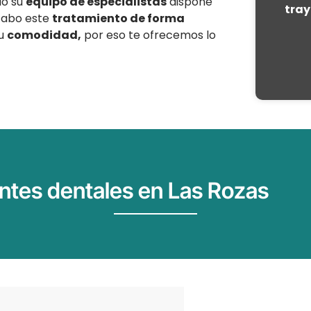
do su
equipo de especialistas
dispone
tray
cabo este
tratamiento de forma
tu
comodidad,
por eso te ofrecemos lo
ntes dentales en Las Rozas