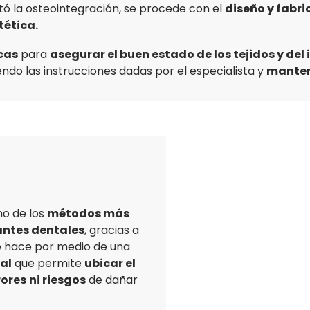
ó la osteointegración, se procede con el
diseño y fabri
tética.
icas
para
asegurar el buen estado de los tejidos y del
iendo las instrucciones dadas por el especialista y
manten
o de los
métodos más
lantes dentales
, gracias a
Se hace por medio de una
nal
que permite
ubicar el
rores
ni riesgos
de dañar