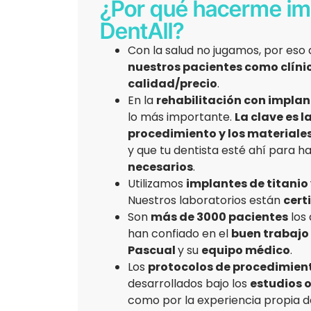
¿Por qué hacerme im
DentAll?
Con la salud no jugamos, por es
nuestros pacientes como clíni
calidad/precio
.
En la
rehabilitación con implan
lo más importante.
La clave es l
procedimiento y los materiales
y que tu dentista esté ahí para h
necesarios
.
Utilizamos
implantes de titanio
Nuestros laboratorios están
cert
Son
más de 3000 pacientes
los 
han confiado en el
buen trabajo 
Pascual
y su
equipo médico
.
Los
protocolos de procedimien
desarrollados bajo los
estudios 
como por la experiencia propia d