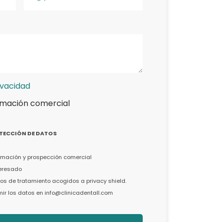
ivacidad
rmación comercial
TECCIÓN DE DATOS
formación y prospección comercial
teresado
s de tratamiento acogidos a privacy shield.
imir los datos en info@clinicadentall.com