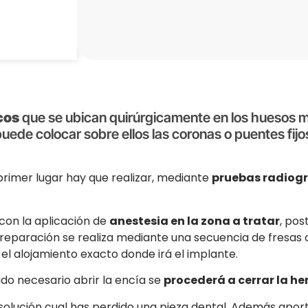
cos
que se ubican quirúrgicamente en los huesos ma
 puede colocar sobre ellos las coronas o puentes fij
primer lugar hay que realizar, mediante
pruebas radiográ
con la aplicación de
anestesia en la zona a tratar
, po
preparación se realiza mediante una secuencia de fresas 
l alojamiento exacto donde irá el implante.
sido necesario abrir la encía se
procederá a cerrar la he
solución cual has perdido una pieza dental. Además apor