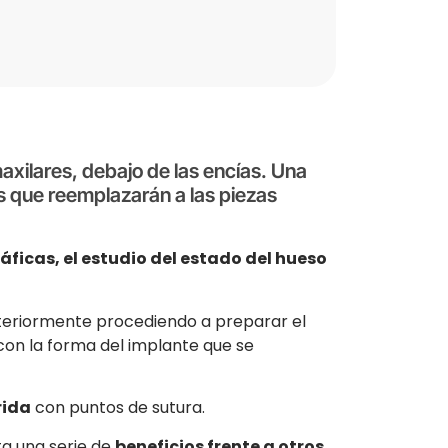
xilares, debajo de las encías. Una
os que reemplazarán a las piezas
ficas, el estudio del estado del hueso
steriormente procediendo a preparar el
con la forma del implante que se
rida
con puntos de sutura.
ta una serie de
beneficios frente a otros