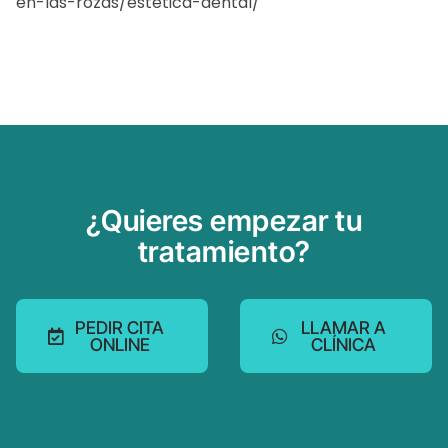
en-las-rozas/estetica-dental/
¿Quieres empezar tu
tratamiento?
PEDIR CITA
LLAMAR A
ONLINE
CLÍNICA