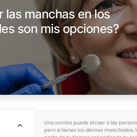
 las manchas en los
les son mis opciones?
Una sonrisa puede atraer a las person
pero si tienes los dientes manchados,