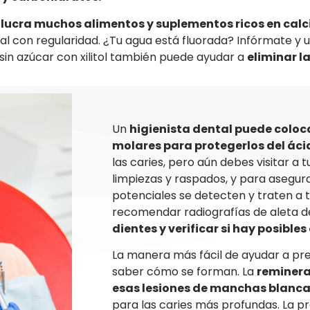
lucra muchos alimentos y suplementos ricos en calc
ntal con regularidad. ¿Tu agua está fluorada? Infórmate y 
sin azúcar con xilitol también puede ayudar a
eliminar l
Un
higienista dental puede coloca
molares para protegerlos del áci
las caries, pero aún debes visitar a
limpiezas y raspados, y para asegur
potenciales se detecten y traten a
recomendar radiografías de aleta d
dientes y verificar si hay posibles 
La manera más fácil de ayudar a prev
saber cómo se forman. La
reminera
esas lesiones de manchas blanc
para las caries más profundas. La p