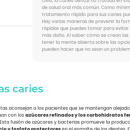
OMS, la caries dental no tratada en lo
de salud oral más común. Como mínimo
tratamiento rápido para sus caries p
Hay varias maneras de prevenir la for
rápidas que puedes tomar para evitar 
más daño. Al saber cómo se crean las c
tener la mente abierta sobre las opcio
pueden hacer que no sean un problem
s caries
stas aconsejan a los pacientes que se mantengan alejados 
úan con los
azúcares refinados y los carbohidratos f
 Esta fusión de azúcares y bacterias promueve la producc
cio y fosfato protectores
en el esmalte de los dientes.