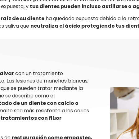
a expuesta, y
tus dientes pueden incluso astillarse o ag
 raíz de su diente
ha quedado expuesta debido a la retrac
os saliva que
neutraliza el ácido protegiendo tus dient
salvar
con un tratamiento
ta. Las lesiones de manchas blancas,
 que se pueden tratar mediante la
ue se describe como el
tado de un diente con calcio o
malte sea más resistente a las caries
y
tratamientos con flúor
os de
restauración como empastes,