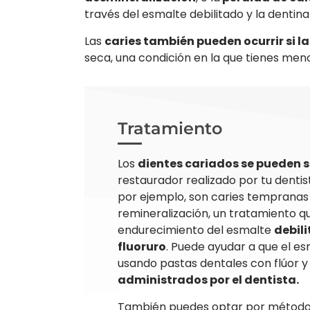
través del esmalte debilitado y la dentin
Las
caries también pueden ocurrir si la
seca, una condición en la que tienes men
Tratamiento
Los
dientes cariados se pueden 
restaurador realizado por tu dentis
por ejemplo, son caries tempranas
remineralización, un tratamiento q
endurecimiento del esmalte
debili
fluoruro
. Puede ayudar a que el es
usando pastas dentales con flúor 
administrados por el dentista.
También puedes optar por métod