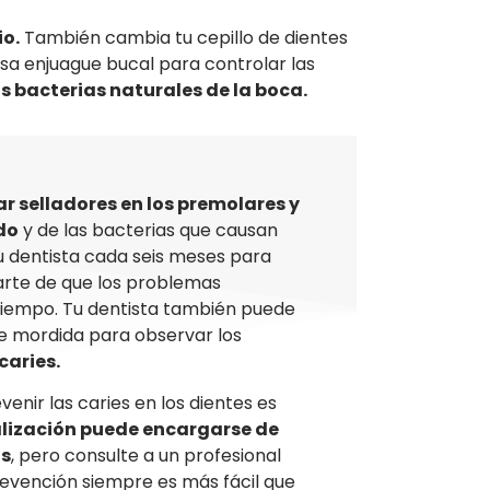
io.
También cambia tu cepillo de dientes
usa enjuague bucal para controlar las
as bacterias naturales de la boca.
r selladores en los premolares y
do
y de las bacterias que causan
 tu dentista cada seis meses para
arte de que los problemas
 tiempo. Tu dentista también puede
e mordida para observar los
caries.
enir las caries en los dientes es
lización puede encargarse de
as
, pero consulte a un profesional
revención siempre es más fácil que