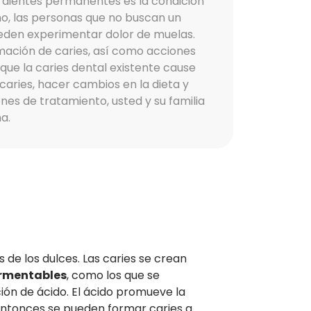
s dientes permanentes es la condición
, las personas que no buscan un
ueden experimentar dolor de muelas.
mación de caries, así como acciones
que la caries dental existente cause
aries, hacer cambios en la dieta y
nes de tratamiento, usted y su familia
a.
de los dulces. Las caries se crean
ermentables
, como los que se
ión de ácido. El ácido promueve la
 Entonces se pueden formar caries a