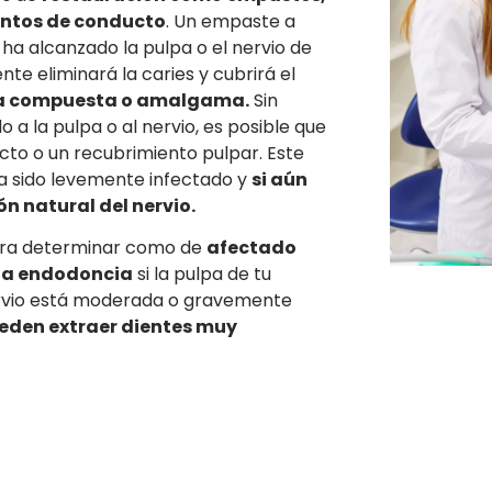
entos de conducto
. Un empaste a
 ha alcanzado la pulpa o el nervio de
te eliminará la caries y cubrirá el
ina compuesta o amalgama.
Sin
o a la pulpa o al nervio, es posible que
to o un recubrimiento pulpar. Este
ha sido levemente infectado y
si aún
ón natural del nervio.
para determinar como de
afectado
una endodoncia
si la pulpa de tu
ervio está moderada o gravemente
eden extraer dientes muy