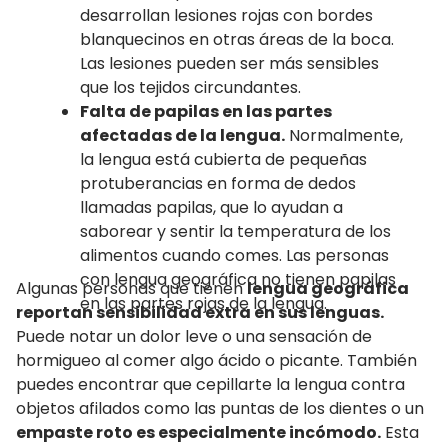
desarrollan lesiones rojas con bordes
blanquecinos en otras áreas de la boca.
Las lesiones pueden ser más sensibles
que los tejidos circundantes.
Falta de papilas en las partes
afectadas de la lengua.
Normalmente,
la lengua está cubierta de pequeñas
protuberancias en forma de dedos
llamadas papilas, que lo ayudan a
saborear y sentir la temperatura de los
alimentos cuando comes. Las personas
con lengua geográfica no tienen papilas
Algunas personas que tienen
lengua geográfica
en las partes rojas de la lengua.
reportan sensibilidad extra en sus lenguas.
Puede notar un dolor leve o una sensación de
hormigueo al comer algo ácido o picante. También
puedes encontrar que cepillarte la lengua contra
objetos afilados como las puntas de los dientes o un
empaste roto es especialmente incómodo.
Esta