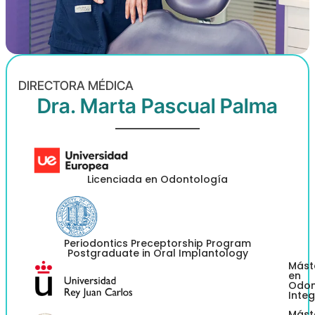
DIRECTORA MÉDICA
Dra. Marta Pascual Palma
Licenciada en Odontología
Periodontics Preceptorship Program
Postgraduate in Oral Implantology
Mást
en
Odon
Inte
Mást