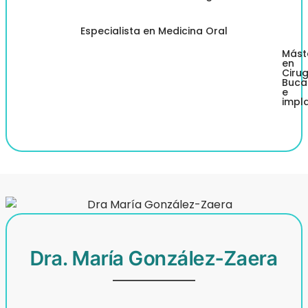
Especialista en Medicina Oral
Mást
en
Ciru
Buca
e
impl
Dra. María González-Zaera