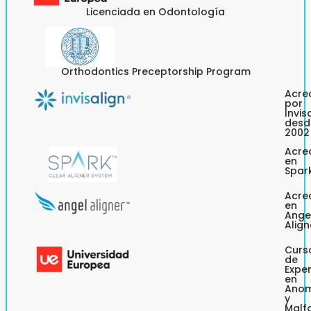
Licenciada en Odontología
Orthodontics Preceptorship Program
Acre
por
Invis
desd
2002
Acre
en
Spar
Acre
en
Ange
Align
Curs
de
Expe
en
Anom
y
Malf