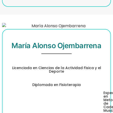
María Alonso Ojembarrena
Licenciada en Ciencias de la Actividad Fisica y el
Deporte
Diplomada en Fisioterapia
Espec
en
Meto
de
Cad
Musc