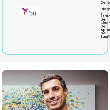
Dent
Diag
y
Trat
del
Sínd
de
Apn
del
Sueñ